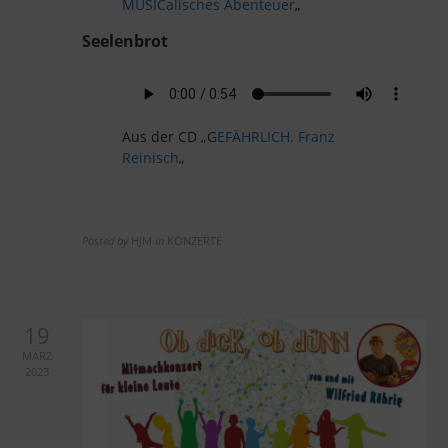
MUSICalisches Abenteuer
„
Seelenbrot
Aus der CD „G
EFÄHRLICH. Franz
Reinisch
„
Posted by
HJM
in
KONZERTE
19
MÄRZ
2023