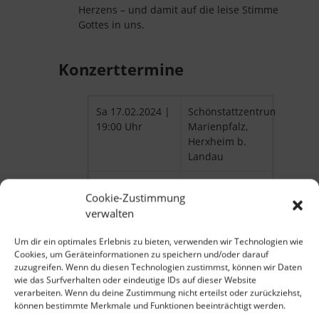
Herzens – und damit auf die leise Stimme
Gottes in uns.
Konzerttermine
Sa 17.02.2024 |
Schönstattzentrum
19:00 Uhr
Marienpfalz,
Herxheim b.
Landau
Sa 02.03.2024 |
Kirche St. Josef,
Cookie-Zustimmung
19:00 Uhr
Bocholt
verwalten
Sa 13.04.2024 |
Schönstattzentrum
Um dir ein optimales Erlebnis zu bieten, verwenden wir Technologien wie
19:00 Uhr
Marienfried,
Cookies, um Geräteinformationen zu speichern und/oder darauf
Oberkirch
zuzugreifen. Wenn du diesen Technologien zustimmst, können wir Daten
wie das Surfverhalten oder eindeutige IDs auf dieser Website
So 14.04.2024 |
Kirche St.
verarbeiten. Wenn du deine Zustimmung nicht erteilst oder zurückziehst,
17:00 Uhr
Leodegar,
können bestimmte Merkmale und Funktionen beeinträchtigt werden.