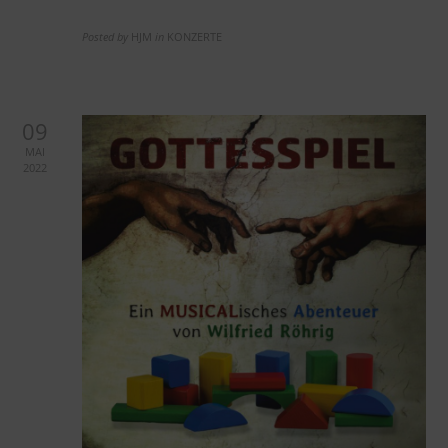
Posted by
HJM
in
KONZERTE
09
MAI
2022