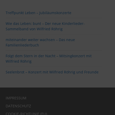
Treffpunkt Leben – Jubiläumskonzerte
Wie das Leben: bunt – Der neue Kinderlieder-
Sammelband von Wilfried Röhrig
miteinander weiter wachsen – Das neue
Familienliederbuch
Folgt dem Stern in der Nacht – Mitsingkonzert mit
Wilfried Röhrig
Seelenbrot – Konzert mit Wilfried Röhrig und Freunde
IMPRESSUM
DATENSCHUTZ
COOKIE-RICHTLINIE (EU)