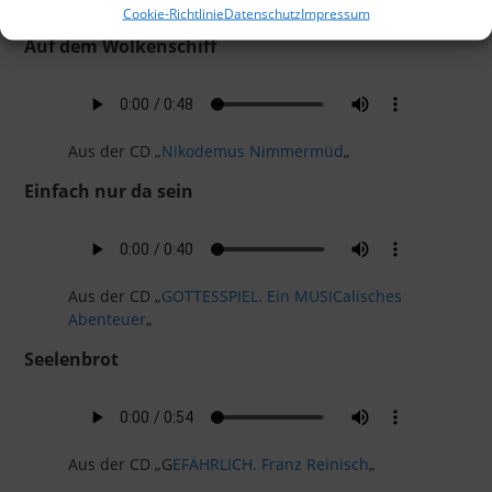
Cookie-Richtlinie
Datenschutz
Impressum
Auf dem Wolkenschiff
Aus der CD „
Nikodemus Nimmermüd
„
Einfach nur da sein
Aus der CD „
GOTTESSPIEL. Ein MUSICalisches
Abenteuer
„
Seelenbrot
Aus der CD „G
EFÄHRLICH. Franz Reinisch
„