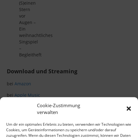
(S)einen
Stern
vor
Augen –
Ein
weihnachtliches
Singspiel
–
Begleitheft
Download und Streaming
bei
Amazon
bei
Apple Music
Cookie-Zustimmung
bei
iTunes
verwalten
bei
Spotify
Um dir ein optimales Erlebnis zu bieten, verwenden wir Technologien wie
Cookies, um Geräteinformationen zu speichern und/oder darauf
Klicke hier, um Marketing-Cookies zu
zuzugreifen. Wenn du diesen Technologien zustimmst, können wir Daten