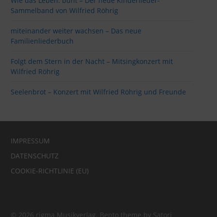
Wie das Leben: bunt – Der neue Kinderlieder-
Sammelband von Wilfried Röhrig
miteinander weiter wachsen – Das neue
Familienliederbuch
Folgt dem Stern in der Nacht – Mitsingkonzert mit
Wilfried Röhrig
Seelenbrot – Konzert mit Wilfried Röhrig und Freunde
IMPRESSUM
DATENSCHUTZ
COOKIE-RICHTLINIE (EU)
© 2026 rigma Musikverlag. Bento theme by Satori