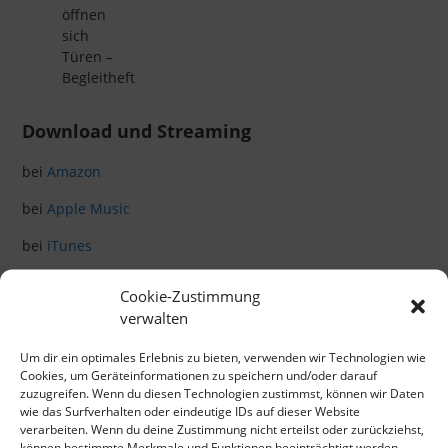
öffnen
sich
Türen –
Begleitheft
Download und Streaming
bei
Amazon
bei
Apple Music
bei
iTunes
bei
Spotify
Cookie-Zustimmung
verwalten
Klicke hier, um Marketing-Cookies zu
Um dir ein optimales Erlebnis zu bieten, verwenden wir Technologien wie
akzeptieren und diesen Inhalt zu aktivieren
Cookies, um Geräteinformationen zu speichern und/oder darauf
zuzugreifen. Wenn du diesen Technologien zustimmst, können wir Daten
wie das Surfverhalten oder eindeutige IDs auf dieser Website
verarbeiten. Wenn du deine Zustimmung nicht erteilst oder zurückziehst,
können bestimmte Merkmale und Funktionen beeinträchtigt werden.