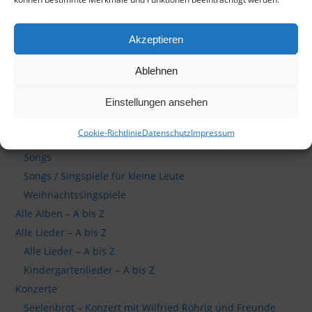
Akzeptieren
Ablehnen
Produkte
Himmlische Songs für kleine Leute
Einstellungen ansehen
Liederbücher
Cookie-Richtlinie
Datenschutz
Impressum
Musicals
Songs
Songs / Singspiele für kleine Leute
Weihnachtssingspiele
Alle Alben – A bis Z
Alle Lieder – A bis Z
Alle Lieder – A bis Z
Kindergartenlieder – A bis Z
Konzerte
Seelenbrot – Konzert mit Wilfried Röhrig und Freunde