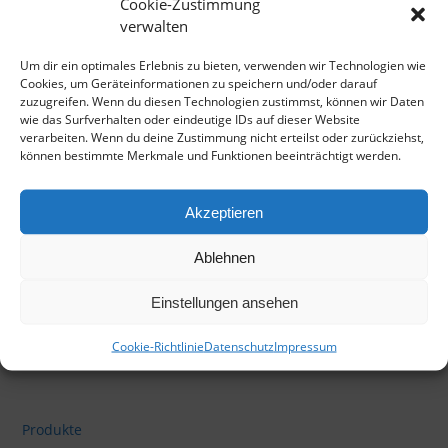
Cookie-Zustimmung
verwalten
bei
Amazon
Um dir ein optimales Erlebnis zu bieten, verwenden wir Technologien wie
bei
Apple Music
Cookies, um Geräteinformationen zu speichern und/oder darauf
zuzugreifen. Wenn du diesen Technologien zustimmst, können wir Daten
bei
iTunes
wie das Surfverhalten oder eindeutige IDs auf dieser Website
verarbeiten. Wenn du deine Zustimmung nicht erteilst oder zurückziehst,
bei
Spotify
können bestimmte Merkmale und Funktionen beeinträchtigt werden.
Klicke hier, um Marketing-Cookies zu
Akzeptieren
akzeptieren und diesen Inhalt zu aktivieren
Ablehnen
Einstellungen ansehen
Cookie-Richtlinie
Datenschutz
Impressum
Produkte