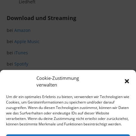
Liedheft
Download und Streaming
bei
Amazon
bei
Apple Music
bei
iTunes
bei
Spotify
Cookie-Zustimmung
Klicke hier, um Marketing-Cookies zu
verwalten
akzeptieren und diesen Inhalt zu aktivieren
Um dir ein optimales Erlebnis zu bieten, verwenden wir Technologien wie
Cookies, um Geräteinformationen zu speichern und/oder darauf
zuzugreifen. Wenn du diesen Technologien zustimmst, können wir Daten
wie das Surfverhalten oder eindeutige IDs auf dieser Website
verarbeiten. Wenn du deine Zustimmung nicht erteilst oder zurückziehst,
können bestimmte Merkmale und Funktionen beeinträchtigt werden.