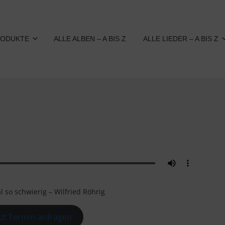
RODUKTE
ALLE ALBEN – A BIS Z
ALLE LIEDER – A BIS Z
l so schwierig – Wilfried Röhrig
tzt Termin anfragen