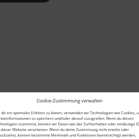
Cookie-Zustimmung verwalten
dir ein optimales Erlebnis zu bieten, verwenden wir Technologien wie Cookies, 
äteinformationen zu speichern und/oder darauf zuzugreifen. Wenn du diesen
hnologien zustimmst, können wir Daten wie das Surfverhalten oder eindeutige I
 dieser Website verarbeiten. Wenn du deine Zustimmung nicht erteilst oder
ückziehst, können bestimmte Merkmale und Funktionen beeinträchtigt werden.