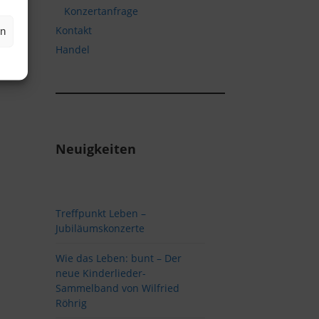
Konzertanfrage
Kontakt
en
Handel
Neuigkeiten
Treffpunkt Leben –
Jubiläumskonzerte
Wie das Leben: bunt – Der
neue Kinderlieder-
Sammelband von Wilfried
Röhrig