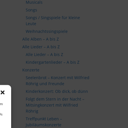
Musicals
Songs
Songs / Singspiele für kleine
Leute
Weihnachtssingspiele
Alle Alben – A bis Z
Alle Lieder – A bis Z
Alle Lieder – A bis Z
Kindergartenlieder – A bis Z
Konzerte
Seelenbrot – Konzert mit Wilfried
Röhrig und Freunde
Kinderkonzert: Ob dick, ob dünn
Folgt dem Stern in der Nacht –
um
Mitsingkonzert mit Wilfried
Röhrig
Ds
Treffpunkt Leben –
Jubiläumskonzerte