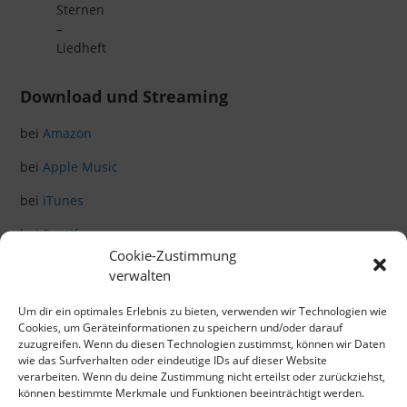
Sternen
–
Liedheft
Download und Streaming
bei
Amazon
bei
Apple Music
bei
iTunes
bei
Spotify
Cookie-Zustimmung
verwalten
Klicke hier, um Marketing-Cookies zu
akzeptieren und diesen Inhalt zu aktivieren
Um dir ein optimales Erlebnis zu bieten, verwenden wir Technologien wie
Cookies, um Geräteinformationen zu speichern und/oder darauf
zuzugreifen. Wenn du diesen Technologien zustimmst, können wir Daten
wie das Surfverhalten oder eindeutige IDs auf dieser Website
verarbeiten. Wenn du deine Zustimmung nicht erteilst oder zurückziehst,
können bestimmte Merkmale und Funktionen beeinträchtigt werden.