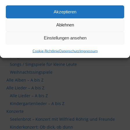
Akzeptieren
Ablehnen
Produkte
Himmlische Songs für kleine Leute
Einstellungen ansehen
Liederbücher
Musicals
Cookie-Richtlinie
Datenschutz
Impressum
Songs
Songs / Singspiele für kleine Leute
Weihnachtssingspiele
Alle Alben – A bis Z
Alle Lieder – A bis Z
Alle Lieder – A bis Z
Kindergartenlieder – A bis Z
Konzerte
Seelenbrot – Konzert mit Wilfried Röhrig und Freunde
Kinderkonzert: Ob dick, ob dünn