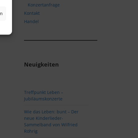
Konzertanfrage
Kontakt
en
Handel
Neuigkeiten
Treffpunkt Leben –
Jubiläumskonzerte
Wie das Leben: bunt – Der
neue Kinderlieder-
Sammelband von Wilfried
Röhrig