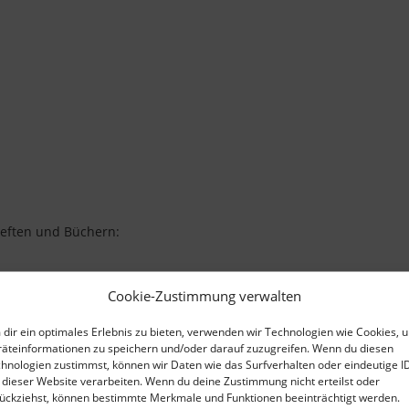
Heften und Büchern:
Cookie-Zustimmung verwalten
dir ein optimales Erlebnis zu bieten, verwenden wir Technologien wie Cookies, 
äteinformationen zu speichern und/oder darauf zuzugreifen. Wenn du diesen
hnologien zustimmst, können wir Daten wie das Surfverhalten oder eindeutige I
 dieser Website verarbeiten. Wenn du deine Zustimmung nicht erteilst oder
ückziehst, können bestimmte Merkmale und Funktionen beeinträchtigt werden.