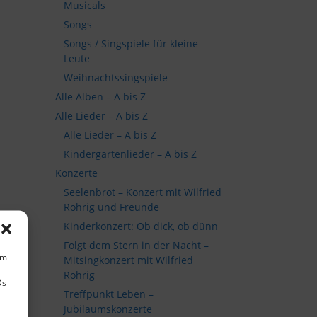
Musicals
Songs
Songs / Singspiele für kleine
Leute
Weihnachtssingspiele
Alle Alben – A bis Z
Alle Lieder – A bis Z
Alle Lieder – A bis Z
Kindergartenlieder – A bis Z
Konzerte
Seelenbrot – Konzert mit Wilfried
Röhrig und Freunde
Kinderkonzert: Ob dick, ob dünn
Folgt dem Stern in der Nacht –
um
Mitsingkonzert mit Wilfried
Röhrig
Ds
Treffpunkt Leben –
Jubiläumskonzerte